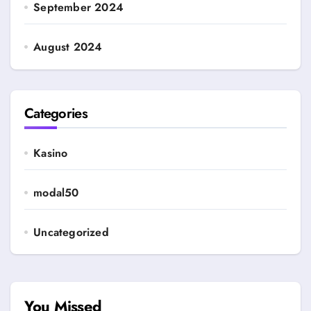
September 2024
August 2024
Categories
Kasino
modal50
Uncategorized
You Missed