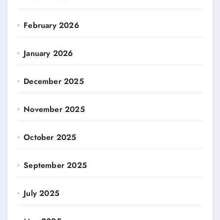
February 2026
January 2026
December 2025
November 2025
October 2025
September 2025
July 2025