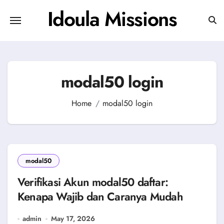
Skip
Idoula Missions
to
content
modal50 login
Home
modal50 login
modal50
Verifikasi Akun modal50 daftar:
Kenapa Wajib dan Caranya Mudah
admin
May 17, 2026