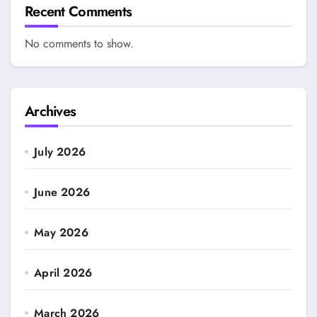
Recent Comments
No comments to show.
Archives
July 2026
June 2026
May 2026
April 2026
March 2026