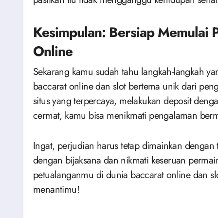
Kesimpulan: Bersiap Memulai P
Online
Sekarang kamu sudah tahu langkah-langkah ya
baccarat online dan slot bertema unik dari p
situs yang terpercaya, melakukan deposit den
cermat, kamu bisa menikmati pengalaman be
Ingat, perjudian harus tetap dimainkan dengan
dengan bijaksana dan nikmati keseruan permai
petualanganmu di dunia baccarat online dan sl
menantimu!