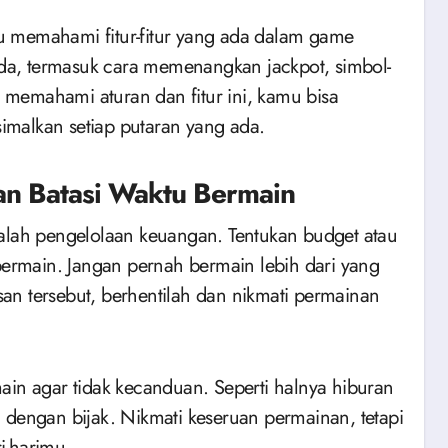
u memahami fitur-fitur yang ada dalam game
beda, termasuk cara memenangkan jackpot, simbol-
an memahami aturan dan fitur ini, kamu bisa
imalkan setiap putaran yang ada.
an Batasi Waktu Bermain
dalah pengelolaan keuangan. Tentukan budget atau
rmain. Jangan pernah bermain lebih dari yang
an tersebut, berhentilah dan nikmati permainan
ain agar tidak kecanduan. Seperti halnya hiburan
 dengan bijak. Nikmati keseruan permainan, tetapi
i-harimu.