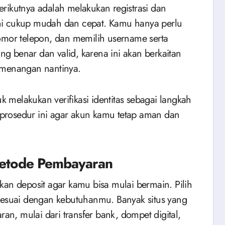
rikutnya adalah melakukan registrasi dan
ni cukup mudah dan cepat. Kamu hanya perlu
nomor telepon, dan memilih username serta
g benar dan valid, karena ini akan berkaitan
kemenangan nantinya.
 melakukan verifikasi identitas sebagai langkah
prosedur ini agar akun kamu tetap aman dan
 Metode Pembayaran
kan deposit agar kamu bisa mulai bermain. Pilih
esuai dengan kebutuhanmu. Banyak situs yang
n, mulai dari transfer bank, dompet digital,