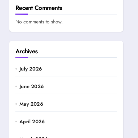
Recent Comments
No comments to show.
Archives
July 2026
June 2026
May 2026
April 2026