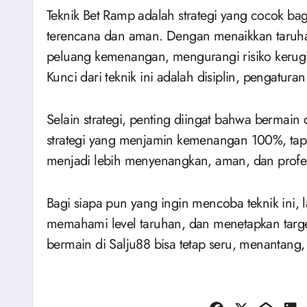
Teknik Bet Ramp adalah strategi yang cocok ba
terencana dan aman. Dengan menaikkan taruh
peluang kemenangan, mengurangi risiko kerugia
Kunci dari teknik ini adalah disiplin, pengatur
Selain strategi, penting diingat bahwa bermain 
strategi yang menjamin kemenangan 100%, tap
menjadi lebih menyenangkan, aman, dan profes
Bagi siapa pun yang ingin mencoba teknik ini
memahami level taruhan, dan menetapkan target
bermain di Salju88 bisa tetap seru, menantang,