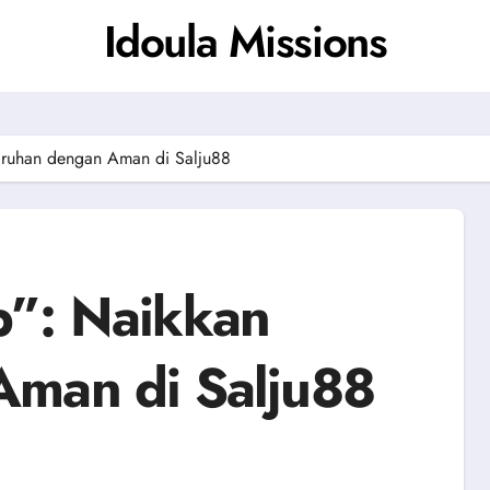
Idoula Missions
aruhan dengan Aman di Salju88
p”: Naikkan
Aman di Salju88