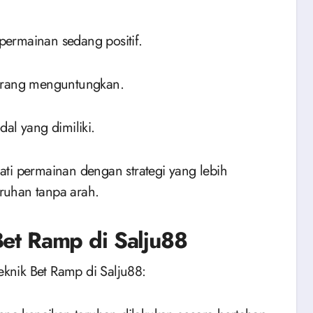
permainan sedang positif.
kurang menguntungkan.
dal yang dimiliki.
ati permainan dengan strategi yang lebih
ruhan tanpa arah.
et Ramp di Salju88
knik Bet Ramp di Salju88: