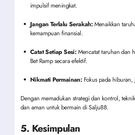
impulsif meningkat.
Jangan Terlalu Serakah:
Menaikkan taruha
kemampuan finansial.
Catat Setiap Sesi:
Mencatat taruhan dan ha
Bet Ramp secara efektif.
Nikmati Permainan:
Fokus pada hiburan,
Dengan memadukan strategi dan kontrol, tekni
dan aman untuk bermain di Salju88.
5. Kesimpulan