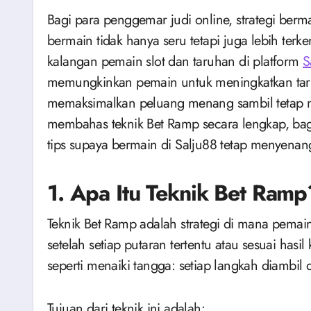
Bagi para penggemar judi online, strategi bermain menjadi salah satu kunci agar pengalaman
bermain tidak hanya seru tetapi juga lebih terke
kalangan pemain slot dan taruhan di platform
S
memungkinkan pemain untuk meningkatkan tar
memaksimalkan peluang menang sambil tetap meng
membahas teknik Bet Ramp secara lengkap, b
tips supaya bermain di Salju88 tetap menyenan
1. Apa Itu Teknik Bet Ramp
Teknik Bet Ramp adalah strategi di mana pemai
setelah setiap putaran tertentu atau sesuai ha
seperti menaiki tangga: setiap langkah diambi
Tujuan dari teknik ini adalah: