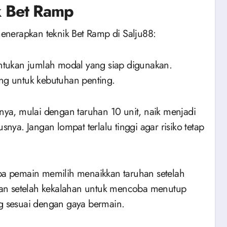
k Bet Ramp
enerapkan teknik Bet Ramp di Salju88:
ntukan jumlah modal yang siap digunakan.
ang untuk kebutuhan penting.
nya, mulai dengan taruhan 10 unit, naik menjadi
snya. Jangan lompat terlalu tinggi agar risiko tetap
a pemain memilih menaikkan taruhan setelah
an setelah kekalahan untuk mencoba menutup
ng sesuai dengan gaya bermain.