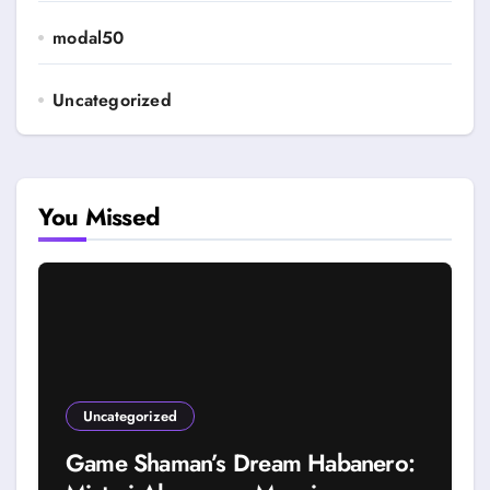
modal50
Uncategorized
You Missed
Uncategorized
Game Shaman’s Dream Habanero: