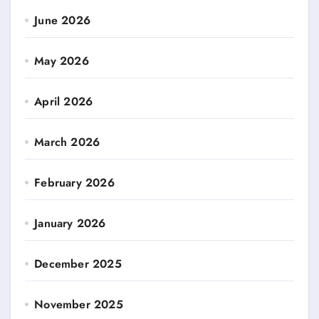
June 2026
May 2026
April 2026
March 2026
February 2026
January 2026
December 2025
November 2025