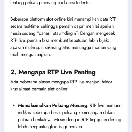
tentang peluang menang pada sesi tertentu.
Beberapa platform
slot
online kini menampilkan data RTP
secara real-time, sehingga pemain dapat menilai apakah
mesin sedang “panas” atau “dingin”. Dengan mengecek
RTP live, pemain bisa membuat keputusan lebih bijak:
apakah mulai spin sekarang atau menunggu momen yang
lebih menguntungkan.
2. Mengapa RTP Live Penting
Ada beberapa alasan mengapa RTP live menjadi faktor
krusial saat bermain
slot
online:
Memaksimalkan Peluang Menang
: RTP live memberi
indikasi seberapa besar peluang kemenangan dalam
putaran berikutnya. Mesin dengan RTP tinggi cenderung
lebih menguntungkan bagi pemain.