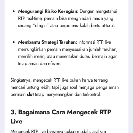
Mengurangi Risiko Kerugian
: Dengan mengetahui
RTP real-time, pemain bisa menghindari mesin yang
sedang “dingin” atau berpotensi kalah berturut-turut.
Membantu Strategi Taruhan
: Informasi RTP live
memungkinkan pemain menyesuaikan jumlah taruhan,
memilih mesin, atau menentukan durasi bermain agar
tetap aman dan efisien.
Singkatnya, mengecek RTP live bukan hanya tentang
mencari untung lebih, tapi juga soal menjaga pengalaman
bermain
slot
tetap menyenangkan dan terkontrol.
3. Bagaimana Cara Mengecek RTP
Live
Mengecek RTP live biasanya cukup mudah, asalkan