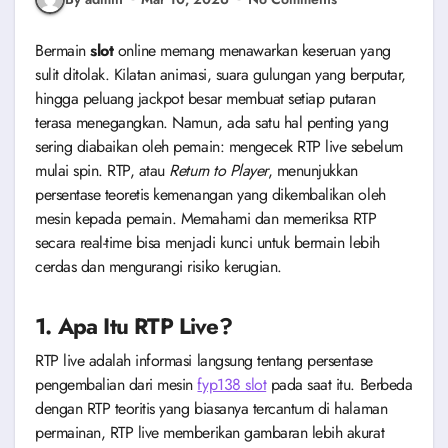
Bermain
slot
online memang menawarkan keseruan yang
sulit ditolak. Kilatan animasi, suara gulungan yang berputar,
hingga peluang jackpot besar membuat setiap putaran
terasa menegangkan. Namun, ada satu hal penting yang
sering diabaikan oleh pemain: mengecek RTP live sebelum
mulai spin. RTP, atau
Return to Player
, menunjukkan
persentase teoretis kemenangan yang dikembalikan oleh
mesin kepada pemain. Memahami dan memeriksa RTP
secara real-time bisa menjadi kunci untuk bermain lebih
cerdas dan mengurangi risiko kerugian.
1. Apa Itu RTP Live?
RTP live adalah informasi langsung tentang persentase
pengembalian dari mesin
fyp138 slot
pada saat itu. Berbeda
dengan RTP teoritis yang biasanya tercantum di halaman
permainan, RTP live memberikan gambaran lebih akurat