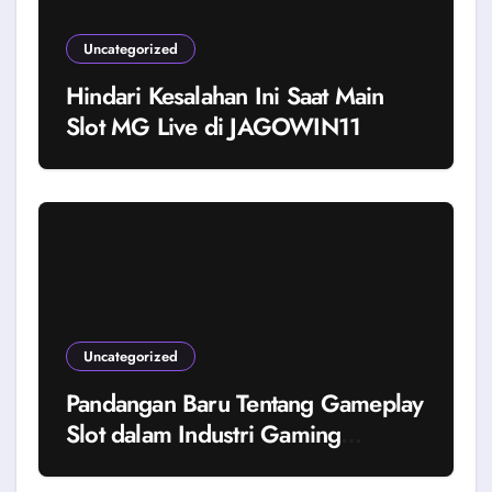
Uncategorized
Hindari Kesalahan Ini Saat Main
Slot MG Live di JAGOWIN11
Uncategorized
Pandangan Baru Tentang Gameplay
Slot dalam Industri Gaming
Modern