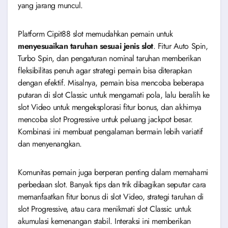
yang jarang muncul.
Platform Cipit88 slot memudahkan pemain untuk
menyesuaikan taruhan sesuai jenis slot
. Fitur Auto Spin,
Turbo Spin, dan pengaturan nominal taruhan memberikan
fleksibilitas penuh agar strategi pemain bisa diterapkan
dengan efektif. Misalnya, pemain bisa mencoba beberapa
putaran di slot Classic untuk mengamati pola, lalu beralih ke
slot Video untuk mengeksplorasi fitur bonus, dan akhirnya
mencoba slot Progressive untuk peluang jackpot besar.
Kombinasi ini membuat pengalaman bermain lebih variatif
dan menyenangkan.
Komunitas pemain juga berperan penting dalam memahami
perbedaan slot. Banyak tips dan trik dibagikan seputar cara
memanfaatkan fitur bonus di slot Video, strategi taruhan di
slot Progressive, atau cara menikmati slot Classic untuk
akumulasi kemenangan stabil. Interaksi ini memberikan