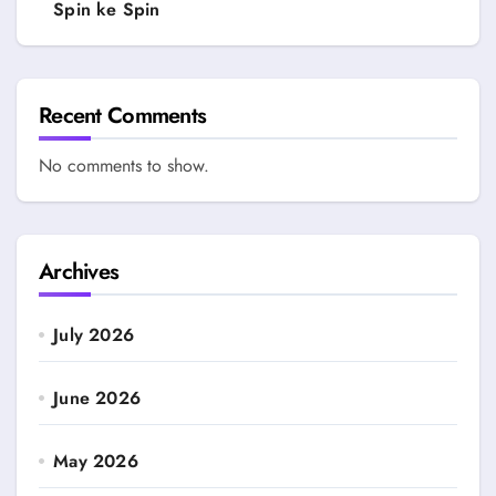
Spin ke Spin
Recent Comments
No comments to show.
Archives
July 2026
June 2026
May 2026