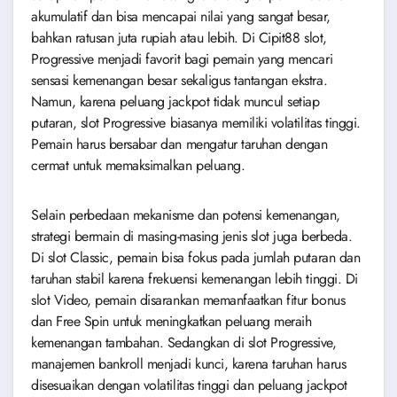
akumulatif dan bisa mencapai nilai yang sangat besar,
bahkan ratusan juta rupiah atau lebih. Di Cipit88 slot,
Progressive menjadi favorit bagi pemain yang mencari
sensasi kemenangan besar sekaligus tantangan ekstra.
Namun, karena peluang jackpot tidak muncul setiap
putaran, slot Progressive biasanya memiliki volatilitas tinggi.
Pemain harus bersabar dan mengatur taruhan dengan
cermat untuk memaksimalkan peluang.
Selain perbedaan mekanisme dan potensi kemenangan,
strategi bermain di masing-masing jenis slot juga berbeda.
Di slot Classic, pemain bisa fokus pada jumlah putaran dan
taruhan stabil karena frekuensi kemenangan lebih tinggi. Di
slot Video, pemain disarankan memanfaatkan fitur bonus
dan Free Spin untuk meningkatkan peluang meraih
kemenangan tambahan. Sedangkan di slot Progressive,
manajemen bankroll menjadi kunci, karena taruhan harus
disesuaikan dengan volatilitas tinggi dan peluang jackpot