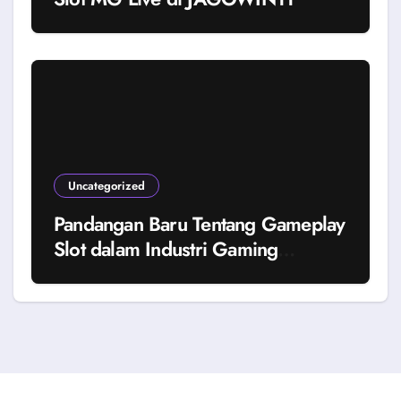
Uncategorized
Pandangan Baru Tentang Gameplay
Slot dalam Industri Gaming
Modern