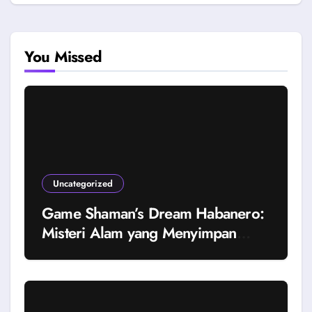
You Missed
Uncategorized
Game Shaman’s Dream Habanero:
Misteri Alam yang Menyimpan
Jackpot Besar