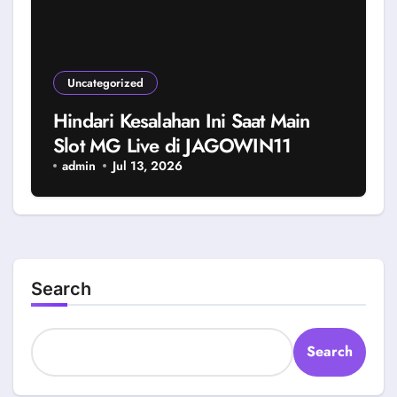
Uncategorized
Hindari Kesalahan Ini Saat Main
Slot MG Live di JAGOWIN11
admin
Jul 13, 2026
Search
Search