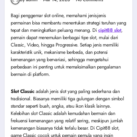
Bagi penggemar slot online, memahami jenis-jenis
permainan bisa membantu menentukan strategi taruhan yang
tepat dan meningkatkan peluang menang. Di
cipit88 slot
,
pemain dapat menemukan berbagai tipe slot, mulai dari
Classic, Video, hingga Progressive. Setiap jenis memiliki
karakteristik unik, mekanisme berbeda, dan potensi
kemenangan yang bervariasi, sehingga mengetahui
perbedaan ini penting untuk memaksimalkan pengalaman
bermain di platform.
Slot Classic
adalah jenis slot yang paling sederhana dan
tradisional. Biasanya memiliki tiga gulungan dengan simbol
standar seperti buah, angka, atau ikon klasik lainnya.
Kelebihan slot Classic adalah kemudahan bermain dan
frekuensi kemenangan yang relatif sering, meskipun jumlah
kemenangan biasanya tidak terlalu besar. Di Cipit88 slot,
game Classic cocok untuk pemain pemula yang ingin